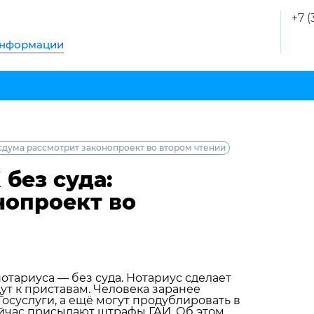
+7 (
информации
осдума рассмотрит законопроект во втором чтении
без суда:
нопроект во
отариуса — без суда. Нотариус сделает
ут к приставам. Человека заранее
осуслуги, а ещё могут продублировать в
ейчас присылают штрафы ГАИ. Об этом