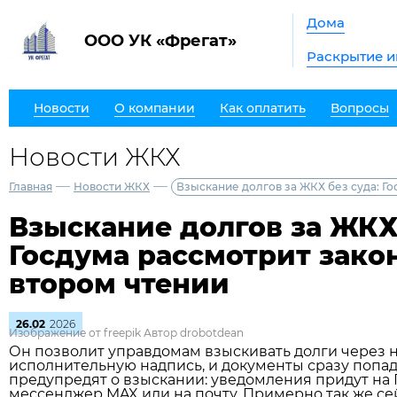
Дома
ООО УК «Фрегат»
Раскрытие 
Новости
О компании
Как оплатить
Вопросы
Новости ЖКХ
—
—
Главная
Новости ЖКХ
Взыскание долгов за ЖКХ без суда: Г
Взыскание долгов за ЖКХ 
Госдума рассмотрит зако
втором чтении
26.02
2026
Изображение от freepik Автор drobotdean
Он позволит управдомам взыскивать долги через н
исполнительную надпись, и документы сразу попад
предупредят о взыскании: уведомления придут на Г
мессенджер MAX или на почту. Примерно так же с