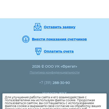
Оставить заявку
Внести показания счетчиков
Оплатить счета
2026 © ООО УК «Фрегат»
Политика конфиденциальности
+7 (391)
288-30-90
Новости ЖКХ
Для улучшения работы сайта и его взаимодействия с
Новости компании
пользователями мы используем файлы cookie. Продолжая
пользоваться сайтом, вы соглашаетесь с использованием
Как оплатить
файлов cookie и выражаете своё согласие на обработку ваших
персональных данных с использованием сервиса веб-